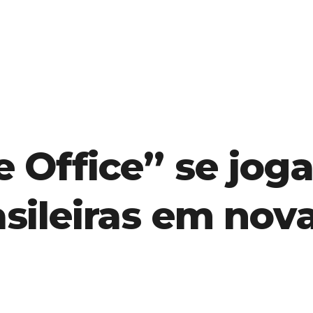
e Office” se jog
asileiras em no