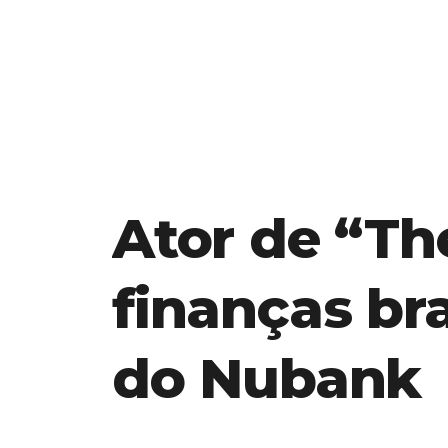
Ator de “Th
finanças br
do Nubank